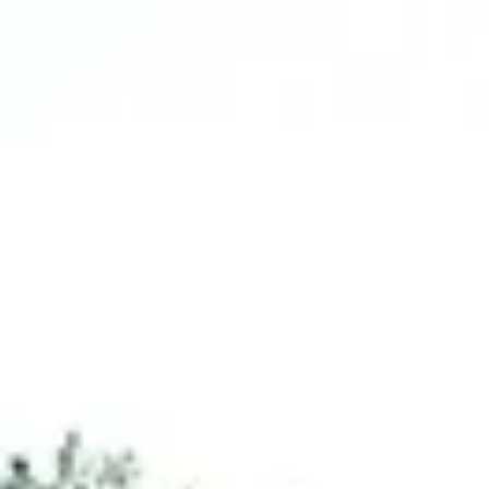
LaMaisonduSoleil