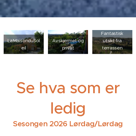
Fantastisk
LaMaisonduSol
Avskjermet og
utsikt fra
eil
privat
terrassen
Se hva som er
ledig
Sesongen 2026 Lørdag/Lørdag